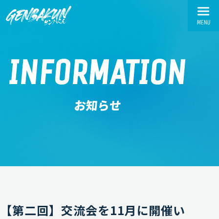
MENU
TOP
INFORMATION
トップ
ABOUT
お知らせ
ゲンバくんとは
WORKS
活動実績
交流会実績
お繋ぎ実績
SPONSOR-INTRODUCTION
【第二回】交流会を11月に開催い
スポンサー様紹介