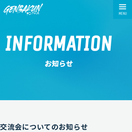
MENU
TOP
INFORMATION
トップ
ABOUT
お知らせ
ゲンバくんとは
WORKS
活動実績
交流会実績
お繋ぎ実績
SPONSOR-INTRODUCTION
交流会についてのお知らせ
スポンサー様紹介