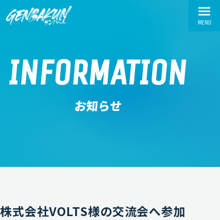
MENU
TOP
INFORMATION
トップ
ABOUT
お知らせ
ゲンバくんとは
WORKS
活動実績
交流会実績
お繋ぎ実績
SPONSOR-INTRODUCTION
株式会社VOLTS様の交流会へ参加
スポンサー様紹介