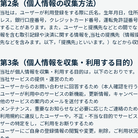
第2条（個人情報の収集方法）
当社は，ユーザーが利用登録をする際に氏名，生年月日，住所
レス，銀行口座番号，クレジットカード番号，運転免許証番号
することがあります。また，ユーザーと提携先などとの間でな
報を含む取引記録や決済に関する情報を,当社の提携先（情報
先などを含みます。以下，｢提携先｣といいます。）などから
第3条（個人情報を収集・利用する目的）
当社が個人情報を収集・利用する目的は，以下のとおりです。
当社サービスの提供・運営のため
ユーザーからのお問い合わせに回答するため（本人確認を行う
ユーザーが利用中のサービスの新機能，更新情報，キャンペー
他のサービスの案内のメールを送付するため
メンテナンス，重要なお知らせなど必要に応じたご連絡のため
利用規約に違反したユーザーや，不正・不当な目的でサービス
ザーの特定をし，ご利用をお断りするため
ユーザーにご自身の登録情報の閲覧や変更，削除，ご利用状況