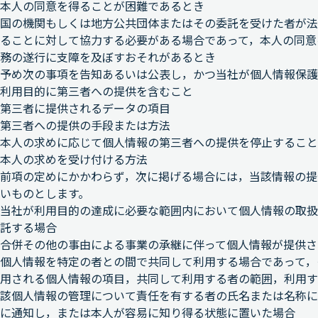
本人の同意を得ることが困難であるとき
国の機関もしくは地方公共団体またはその委託を受けた者が法
ることに対して協力する必要がある場合であって，本人の同意
務の遂行に支障を及ぼすおそれがあるとき
予め次の事項を告知あるいは公表し，かつ当社が個人情報保護
利用目的に第三者への提供を含むこと
第三者に提供されるデータの項目
第三者への提供の手段または方法
本人の求めに応じて個人情報の第三者への提供を停止すること
本人の求めを受け付ける方法
前項の定めにかかわらず，次に掲げる場合には，当該情報の提
いものとします。
当社が利用目的の達成に必要な範囲内において個人情報の取扱
託する場合
合併その他の事由による事業の承継に伴って個人情報が提供さ
個人情報を特定の者との間で共同して利用する場合であって，
用される個人情報の項目，共同して利用する者の範囲，利用す
該個人情報の管理について責任を有する者の氏名または名称に
に通知し，または本人が容易に知り得る状態に置いた場合