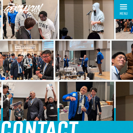
MENU
TOP
トップ
ABOUT
ゲンバくんとは
WORKS
活動実績
交流会実績
お繋ぎ実績
CONTACT
SPONSOR-INTRODUCTION
スポンサー様紹介