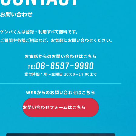
お問い合わせ
SPONSOR-RECRUIT
スポンサー様募集
ゲンバくんは登録・利用すべて無料です。
ご質問や各種ご相談など、お気軽にお問い合わせください。
COMPANY
運営情報
お電話からのお問い合わせはこちら
06-6537-9990
TEL
MEMBER
受付時間：月～金曜日 10:00～17:00まで
メンバー紹介
WEBからのお問い合わせはこちら
GENBAKUN-HERO
GENBAKUN HEROES
お問い合わせフォームはこちら