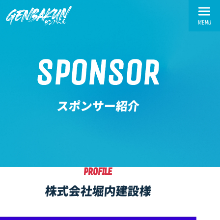
MENU
TOP
SPONSOR
トップ
ABOUT
スポンサー紹介
ゲンバくんとは
WORKS
活動実績
交流会実績
PROFILE
お繋ぎ実績
株式会社堀内建設様
SPONSOR-INTRODUCTION
スポンサー様紹介