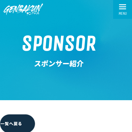
MENU
TOP
SPONSOR
トップ
ABOUT
スポンサー紹介
ゲンバくんとは
WORKS
活動実績
交流会実績
お繋ぎ実績
SPONSOR-INTRODUCTION
一覧へ戻る
スポンサー様紹介