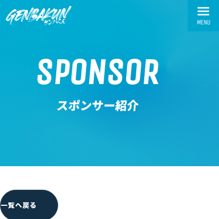
MENU
TOP
SPONSOR
トップ
ABOUT
スポンサー紹介
ゲンバくんとは
WORKS
活動実績
交流会実績
お繋ぎ実績
SPONSOR-INTRODUCTION
一覧へ戻る
スポンサー様紹介