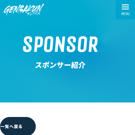
MENU
TOP
SPONSOR
トップ
ABOUT
スポンサー紹介
ゲンバくんとは
WORKS
活動実績
交流会実績
お繋ぎ実績
SPONSOR-INTRODUCTION
一覧へ戻る
スポンサー様紹介